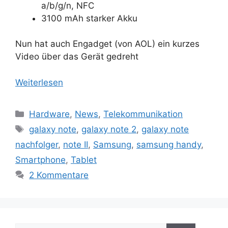
a/b/g/n, NFC
3100 mAh starker Akku
Nun hat auch Engadget (von AOL) ein kurzes
Video über das Gerät gedreht
Weiterlesen
Kategorien
Hardware
,
News
,
Telekommunikation
Schlagwörter
galaxy note
,
galaxy note 2
,
galaxy note
nachfolger
,
note II
,
Samsung
,
samsung handy
,
Smartphone
,
Tablet
2 Kommentare