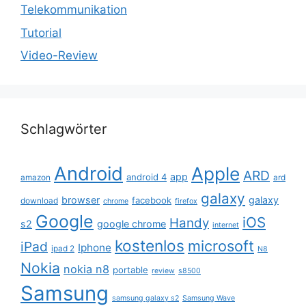
Telekommunikation
Tutorial
Video-Review
Schlagwörter
Android
Apple
ARD
app
android 4
amazon
ard
galaxy
browser
galaxy
facebook
download
chrome
firefox
Google
iOS
Handy
s2
google chrome
internet
kostenlos
microsoft
iPad
Iphone
ipad 2
N8
Nokia
nokia n8
portable
review
s8500
Samsung
samsung galaxy s2
Samsung Wave