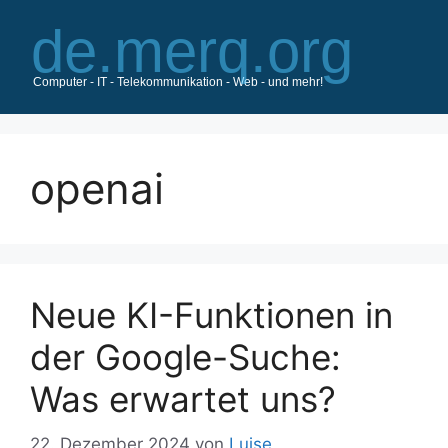
Zum
Inhalt
springen
openai
Neue KI-Funktionen in
der Google-Suche:
Was erwartet uns?
22. Dezember 2024
von
Luise