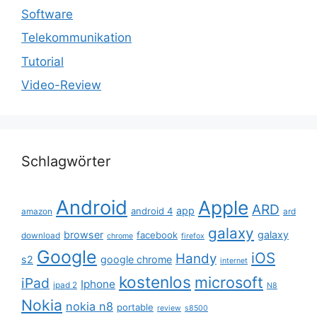
Software
Telekommunikation
Tutorial
Video-Review
Schlagwörter
Android
Apple
ARD
app
android 4
amazon
ard
galaxy
browser
galaxy
facebook
download
chrome
firefox
Google
iOS
Handy
s2
google chrome
internet
kostenlos
microsoft
iPad
Iphone
ipad 2
N8
Nokia
nokia n8
portable
review
s8500