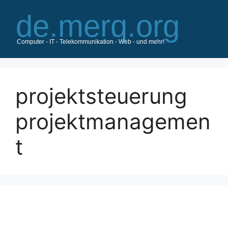
Zum
Inhalt
springen
projektsteuerung
projektmanagemen
t