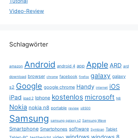
Tutorial
Video-Review
Schlagwörter
Android
Apple
ARD
app
android 4
amazon
ard
galaxy
browser
galaxy
facebook
download
chrome
firefox
Google
iOS
Handy
s2
google chrome
internet
kostenlos
microsoft
iPad
Iphone
ipad 2
N8
Nokia
nokia n8
portable
review
s8500
Samsung
samsung galaxy s2
Samsung Wave
Smartphone
software
Smartphones
Tablet
Symbian
windows
windows 8
video
Tablet-PC
testbericht