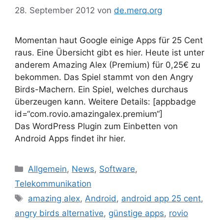
28. September 2012
von
de.merq.org
Momentan haut Google einige Apps für 25 Cent
raus. Eine Übersicht gibt es hier. Heute ist unter
anderem Amazing Alex (Premium) für 0,25€ zu
bekommen. Das Spiel stammt von den Angry
Birds-Machern. Ein Spiel, welches durchaus
überzeugen kann. Weitere Details: [appbadge
id=“com.rovio.amazingalex.premium“]
Das WordPress Plugin zum Einbetten von
Android Apps findet ihr hier.
Kategorien
Allgemein
,
News
,
Software
,
Telekommunikation
Schlagwörter
amazing alex
,
Android
,
android app 25 cent
,
angry birds alternative
,
günstige apps
,
rovio