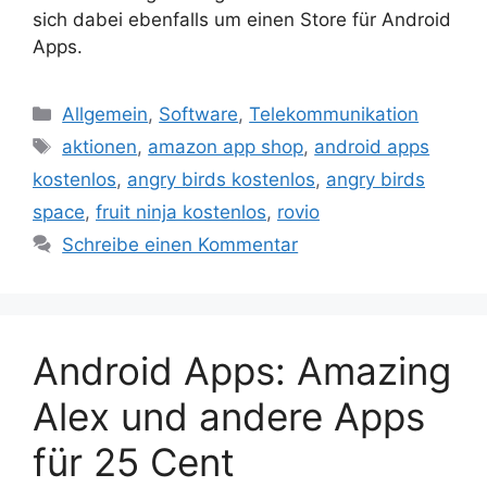
sich dabei ebenfalls um einen Store für Android
Apps.
Kategorien
Allgemein
,
Software
,
Telekommunikation
Schlagwörter
aktionen
,
amazon app shop
,
android apps
kostenlos
,
angry birds kostenlos
,
angry birds
space
,
fruit ninja kostenlos
,
rovio
Schreibe einen Kommentar
Android Apps: Amazing
Alex und andere Apps
für 25 Cent