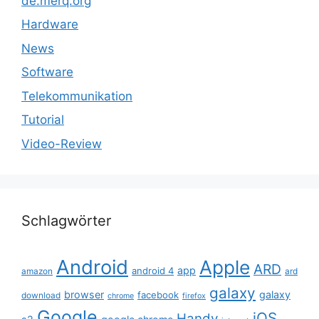
de.merq.org
Hardware
News
Software
Telekommunikation
Tutorial
Video-Review
Schlagwörter
Android
Apple
ARD
app
android 4
amazon
ard
galaxy
browser
galaxy
facebook
download
chrome
firefox
Google
iOS
Handy