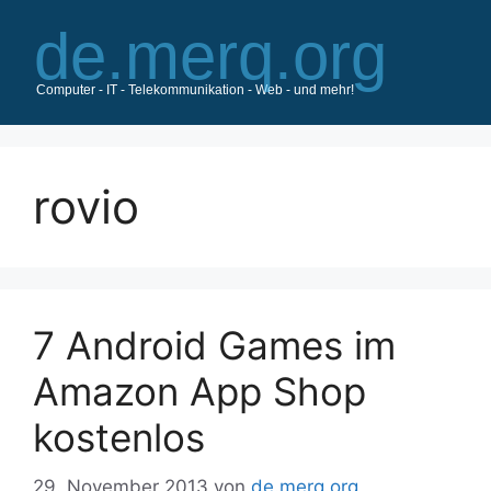
Zum
Inhalt
springen
rovio
7 Android Games im
Amazon App Shop
kostenlos
29. November 2013
von
de.merq.org