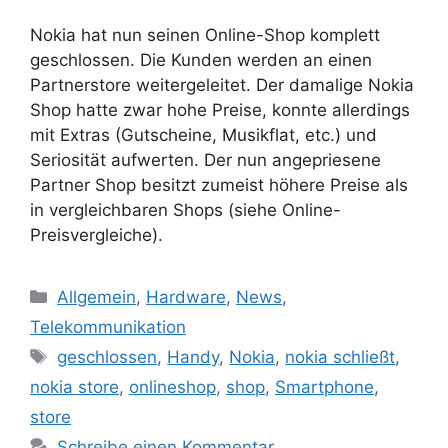
Nokia hat nun seinen Online-Shop komplett
geschlossen. Die Kunden werden an einen
Partnerstore weitergeleitet. Der damalige Nokia
Shop hatte zwar hohe Preise, konnte allerdings
mit Extras (Gutscheine, Musikflat, etc.) und
Seriosität aufwerten. Der nun angepriesene
Partner Shop besitzt zumeist höhere Preise als
in vergleichbaren Shops (siehe Online-
Preisvergleiche).
Kategorien
Allgemein
,
Hardware
,
News
,
Telekommunikation
Schlagwörter
geschlossen
,
Handy
,
Nokia
,
nokia schließt
,
nokia store
,
onlineshop
,
shop
,
Smartphone
,
store
Schreibe einen Kommentar