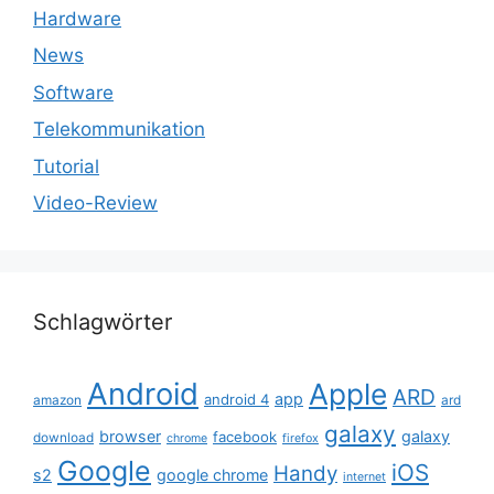
Hardware
News
Software
Telekommunikation
Tutorial
Video-Review
Schlagwörter
Android
Apple
ARD
app
android 4
amazon
ard
galaxy
browser
galaxy
facebook
download
chrome
firefox
Google
iOS
Handy
s2
google chrome
internet