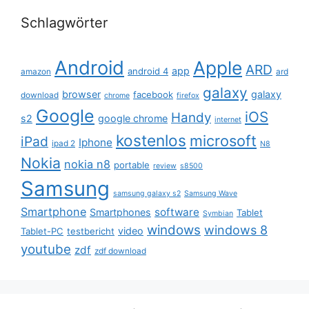
Schlagwörter
Android
Apple
ARD
app
android 4
amazon
ard
galaxy
browser
galaxy
facebook
download
chrome
firefox
Google
iOS
Handy
s2
google chrome
internet
kostenlos
microsoft
iPad
Iphone
ipad 2
N8
Nokia
nokia n8
portable
review
s8500
Samsung
samsung galaxy s2
Samsung Wave
Smartphone
software
Smartphones
Tablet
Symbian
windows
windows 8
video
Tablet-PC
testbericht
youtube
zdf
zdf download