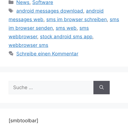
Kategorien
News
,
Software
Schlagwörter
android messages download
,
android
messages web
,
sms im browser schreiben
,
sms
im browser senden
,
sms web
,
sms
webbrowser
,
stock android sms app
,
webbrowser sms
Schreibe einen Kommentar
Suche
nach:
[smbtoolbar]