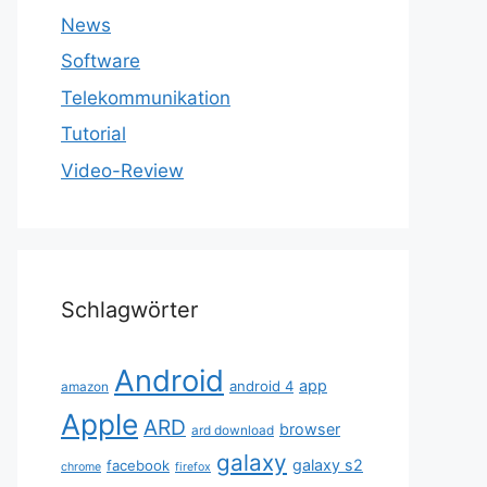
News
Software
Telekommunikation
Tutorial
Video-Review
Schlagwörter
Android
app
android 4
amazon
Apple
ARD
browser
ard download
galaxy
galaxy s2
facebook
chrome
firefox