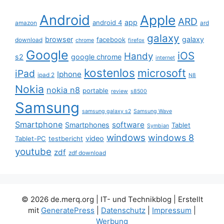
Android
Apple
ARD
app
android 4
amazon
ard
galaxy
browser
galaxy
facebook
download
chrome
firefox
Google
iOS
Handy
s2
google chrome
internet
kostenlos
microsoft
iPad
Iphone
ipad 2
N8
Nokia
nokia n8
portable
review
s8500
Samsung
samsung galaxy s2
Samsung Wave
Smartphone
software
Smartphones
Tablet
Symbian
windows
windows 8
video
Tablet-PC
testbericht
youtube
zdf
zdf download
© 2026 de.merq.org | IT- und Technikblog
| Erstellt
mit
GeneratePress
|
Datenschutz
|
Impressum
|
Werbung