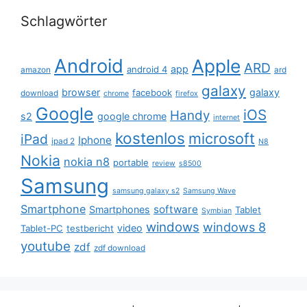
Schlagwörter
Android
Apple
ARD
app
android 4
amazon
ard
galaxy
browser
galaxy
facebook
download
chrome
firefox
Google
iOS
Handy
s2
google chrome
internet
kostenlos
microsoft
iPad
Iphone
ipad 2
N8
Nokia
nokia n8
portable
review
s8500
Samsung
samsung galaxy s2
Samsung Wave
Smartphone
software
Smartphones
Tablet
Symbian
windows
windows 8
video
Tablet-PC
testbericht
youtube
zdf
zdf download