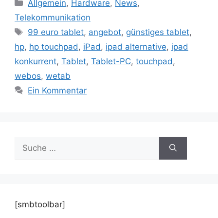
Kategorien
Allgemein
,
Hardware
,
News
,
Telekommunikation
Schlagwörter
99 euro tablet
,
angebot
,
günstiges tablet
,
hp
,
hp touchpad
,
iPad
,
ipad alternative
,
ipad
konkurrent
,
Tablet
,
Tablet-PC
,
touchpad
,
webos
,
wetab
Ein Kommentar
Suche
nach:
[smbtoolbar]