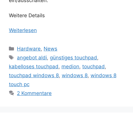
ein/ausschalten.
Weitere Details
Weiterlesen
Kategorien
Hardware
,
News
Schlagwörter
angebot aldi
,
günstiges touchpad
,
kabelloses touchpad
,
medion
,
touchpad
,
touchpad windows 8
,
windows 8
,
windows 8
touch pc
2 Kommentare