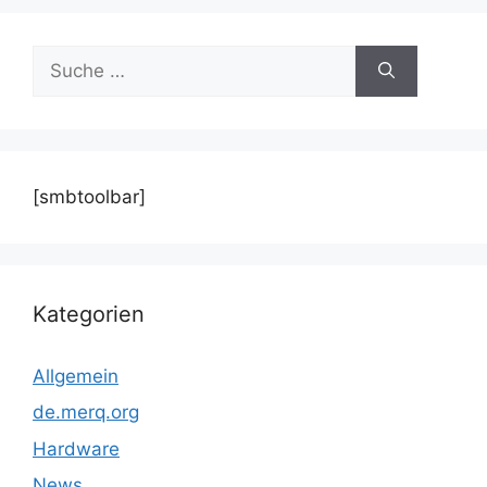
Suche
nach:
[smbtoolbar]
Kategorien
Allgemein
de.merq.org
Hardware
News