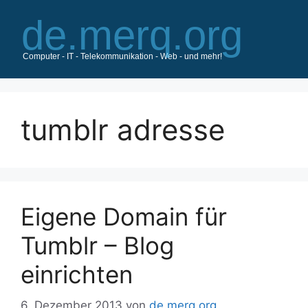
Zum
Inhalt
springen
tumblr adresse
Eigene Domain für
Tumblr – Blog
einrichten
6. Dezember 2013
von
de.merq.org