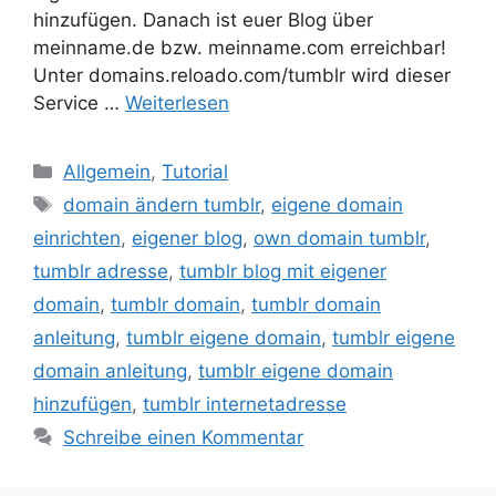
hinzufügen. Danach ist euer Blog über
meinname.de bzw. meinname.com erreichbar!
Unter domains.reloado.com/tumblr wird dieser
Service …
Weiterlesen
Kategorien
Allgemein
,
Tutorial
Schlagwörter
domain ändern tumblr
,
eigene domain
einrichten
,
eigener blog
,
own domain tumblr
,
tumblr adresse
,
tumblr blog mit eigener
domain
,
tumblr domain
,
tumblr domain
anleitung
,
tumblr eigene domain
,
tumblr eigene
domain anleitung
,
tumblr eigene domain
hinzufügen
,
tumblr internetadresse
Schreibe einen Kommentar