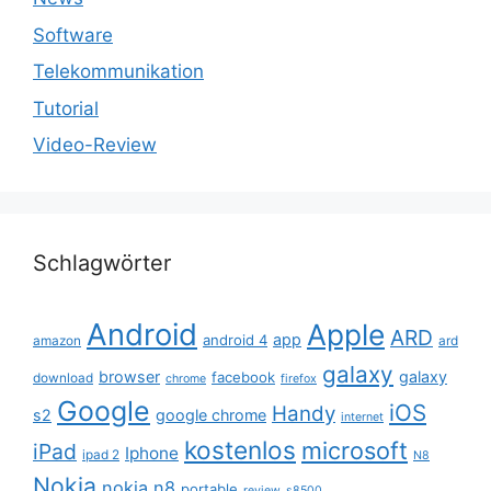
Software
Telekommunikation
Tutorial
Video-Review
Schlagwörter
Android
Apple
ARD
app
android 4
amazon
ard
galaxy
browser
galaxy
facebook
download
chrome
firefox
Google
iOS
Handy
s2
google chrome
internet
kostenlos
microsoft
iPad
Iphone
ipad 2
N8
Nokia
nokia n8
portable
review
s8500