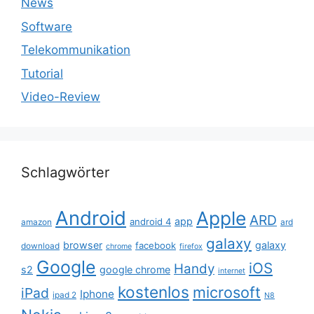
News
Software
Telekommunikation
Tutorial
Video-Review
Schlagwörter
Android
Apple
ARD
app
android 4
amazon
ard
galaxy
browser
galaxy
facebook
download
chrome
firefox
Google
iOS
Handy
s2
google chrome
internet
kostenlos
microsoft
iPad
Iphone
ipad 2
N8