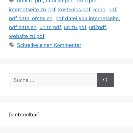
html to pdf
,
html zu pdf
,
html2pdf
,
internetseite zu pdf
,
kostenlos pdf
,
merq
,
pdf
,
pdf datei erstellen
,
pdf datei von internetseite
,
pdf dateien
,
url to pdf
,
url zu pdf
,
url2pdf
,
website zu pdf
Schreibe einen Kommentar
Suche
nach:
[smbtoolbar]