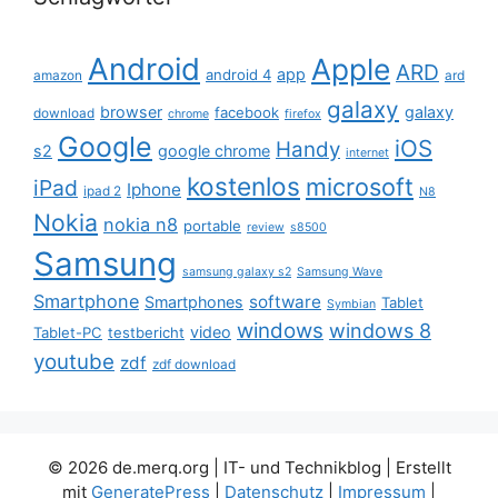
Android
Apple
ARD
app
android 4
amazon
ard
galaxy
browser
galaxy
facebook
download
chrome
firefox
Google
iOS
Handy
s2
google chrome
internet
kostenlos
microsoft
iPad
Iphone
ipad 2
N8
Nokia
nokia n8
portable
review
s8500
Samsung
samsung galaxy s2
Samsung Wave
Smartphone
software
Smartphones
Tablet
Symbian
windows
windows 8
video
Tablet-PC
testbericht
youtube
zdf
zdf download
© 2026 de.merq.org | IT- und Technikblog
| Erstellt
mit
GeneratePress
|
Datenschutz
|
Impressum
|