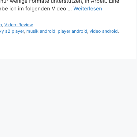
nur wenige Formate unterstützen, in Arbeit. Eine
 habe ich im folgenden Video …
Weiterlesen
n
,
Video-Review
xy s2 player
,
musik android
,
player android
,
video android
,