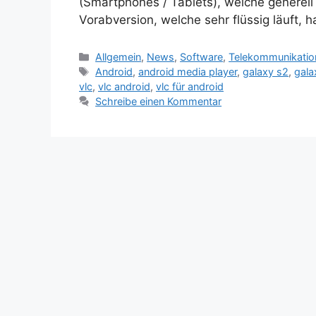
(Smartphones / Tablets), welche generell 
Vorabversion, welche sehr flüssig läuft,
Kategorien
Allgemein
,
News
,
Software
,
Telekommunikatio
Schlagwörter
Android
,
android media player
,
galaxy s2
,
gala
vlc
,
vlc android
,
vlc für android
Schreibe einen Kommentar