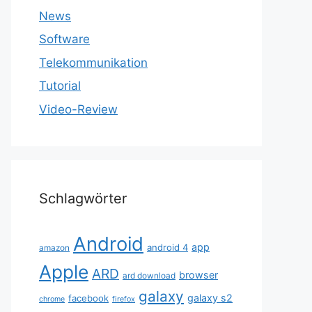
News
Software
Telekommunikation
Tutorial
Video-Review
Schlagwörter
Android
app
android 4
amazon
Apple
ARD
browser
ard download
galaxy
galaxy s2
facebook
chrome
firefox