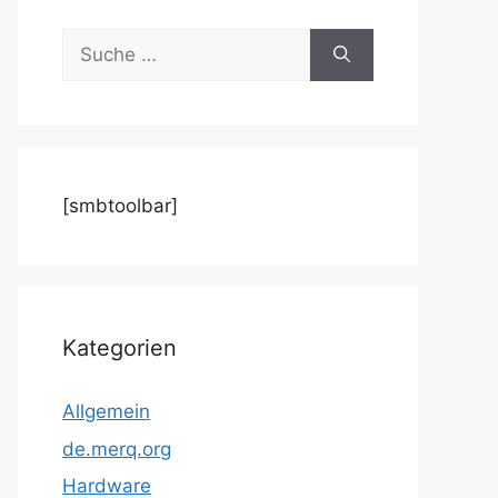
Suche
nach:
[smbtoolbar]
Kategorien
Allgemein
de.merq.org
Hardware