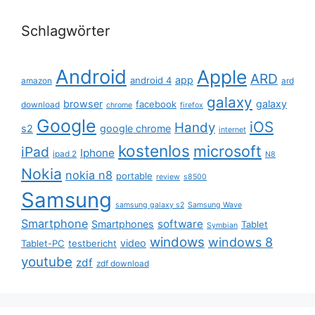
Schlagwörter
Android
Apple
ARD
app
android 4
amazon
ard
galaxy
browser
galaxy
facebook
download
chrome
firefox
Google
iOS
Handy
s2
google chrome
internet
kostenlos
microsoft
iPad
Iphone
ipad 2
N8
Nokia
nokia n8
portable
review
s8500
Samsung
samsung galaxy s2
Samsung Wave
Smartphone
software
Smartphones
Tablet
Symbian
windows
windows 8
video
Tablet-PC
testbericht
youtube
zdf
zdf download