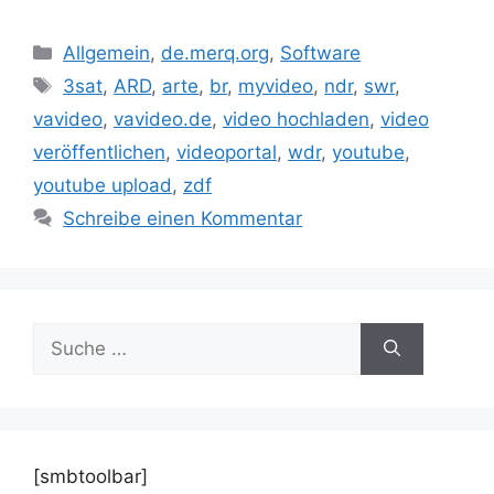
Kategorien
Allgemein
,
de.merq.org
,
Software
Schlagwörter
3sat
,
ARD
,
arte
,
br
,
myvideo
,
ndr
,
swr
,
vavideo
,
vavideo.de
,
video hochladen
,
video
veröffentlichen
,
videoportal
,
wdr
,
youtube
,
youtube upload
,
zdf
Schreibe einen Kommentar
Suche
nach:
[smbtoolbar]