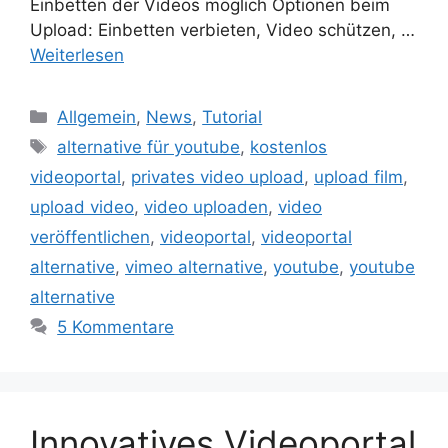
Einbetten der Videos möglich Optionen beim
Upload: Einbetten verbieten, Video schützen, …
Weiterlesen
Kategorien
Allgemein
,
News
,
Tutorial
Schlagwörter
alternative für youtube
,
kostenlos
videoportal
,
privates video upload
,
upload film
,
upload video
,
video uploaden
,
video
veröffentlichen
,
videoportal
,
videoportal
alternative
,
vimeo alternative
,
youtube
,
youtube
alternative
5 Kommentare
Innovatives Videoportal