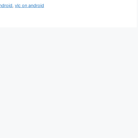
android
,
vlc on android