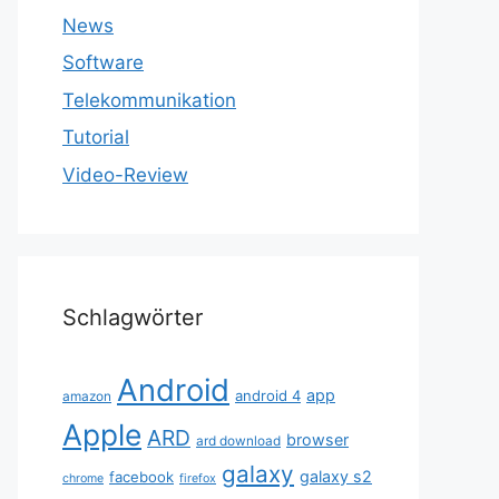
News
Software
Telekommunikation
Tutorial
Video-Review
Schlagwörter
Android
app
android 4
amazon
Apple
ARD
browser
ard download
galaxy
galaxy s2
facebook
chrome
firefox