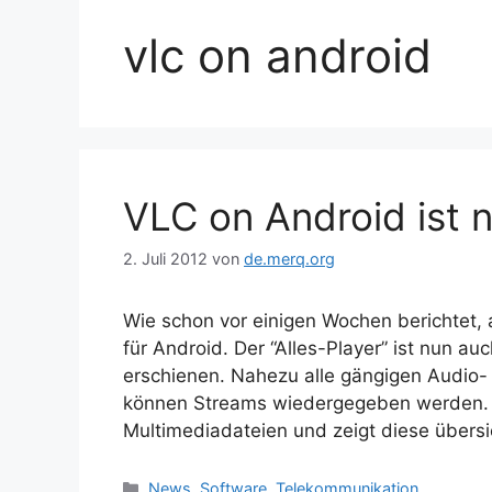
vlc on android
VLC on Android ist n
2. Juli 2012
von
de.merq.org
Wie schon vor einigen Wochen berichtet,
für Android. Der “Alles-Player” ist nun auc
erschienen. Nahezu alle gängigen Audio
können Streams wiedergegeben werden. 
Multimediadateien und zeigt diese übers
Kategorien
News
,
Software
,
Telekommunikation