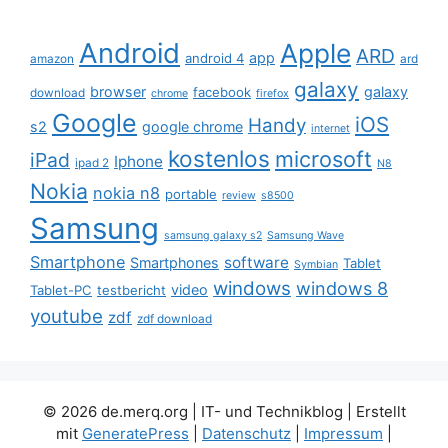
Android
Apple
ARD
app
android 4
amazon
ard
galaxy
browser
galaxy
facebook
download
chrome
firefox
Google
iOS
Handy
s2
google chrome
internet
kostenlos
microsoft
iPad
Iphone
ipad 2
N8
Nokia
nokia n8
portable
review
s8500
Samsung
samsung galaxy s2
Samsung Wave
Smartphone
software
Smartphones
Tablet
Symbian
windows
windows 8
video
Tablet-PC
testbericht
youtube
zdf
zdf download
© 2026 de.merq.org | IT- und Technikblog
| Erstellt
mit
GeneratePress
|
Datenschutz
|
Impressum
|