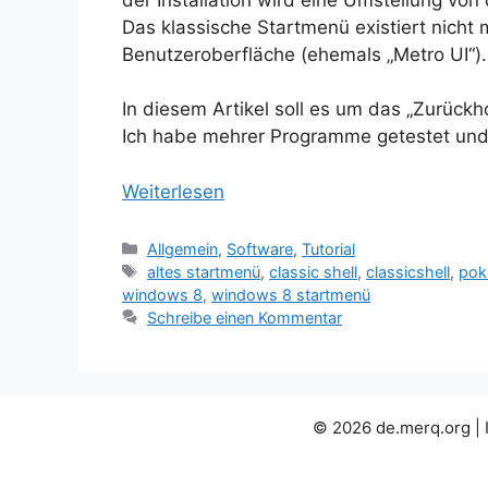
Das klassische Startmenü existiert nicht 
Benutzeroberfläche (ehemals „Metro UI“).
In diesem Artikel soll es um das „Zurück
Ich habe mehrer Programme getestet und 
Weiterlesen
Kategorien
Allgemein
,
Software
,
Tutorial
Schlagwörter
altes startmenü
,
classic shell
,
classicshell
,
pok
windows 8
,
windows 8 startmenü
Schreibe einen Kommentar
© 2026 de.merq.org | 