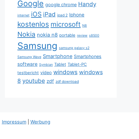
Google
Handy
google chrome
iOS
iPad
Iphone
ipad 2
internet
kostenlos
microsoft
N8
Nokia
nokia n8
portable
review
s8500
Samsung
samsung galaxy s2
Smartphone
Smartphones
Samsung Wave
software
Tablet
Tablet-PC
Symbian
windows
windows
video
testbericht
youtube
8
zdf
zdf download
|
Impressum
|
Werbung