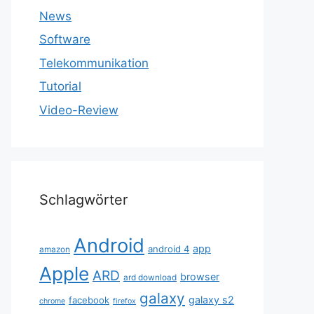
News
Software
Telekommunikation
Tutorial
Video-Review
Schlagwörter
Android
app
android 4
amazon
Apple
ARD
browser
ard download
galaxy
galaxy s2
facebook
chrome
firefox