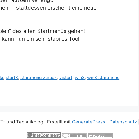
mehr – stattdessen erscheint eine neue
holen“ des alten Startmenüs gehen!
kann nun ein sehr stabiles Tool
ki
,
start8
,
startmenü zurück
,
vistart
,
win8
,
win8 startmenü
,
IT- und Technikblog
| Erstellt mit
GeneratePress
|
Datenschutz