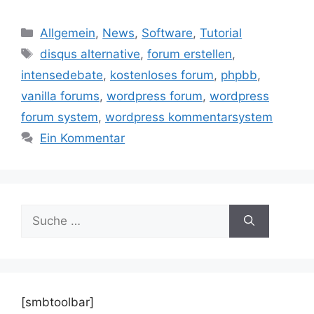
Kategorien
Allgemein
,
News
,
Software
,
Tutorial
Schlagwörter
disqus alternative
,
forum erstellen
,
intensedebate
,
kostenloses forum
,
phpbb
,
vanilla forums
,
wordpress forum
,
wordpress
forum system
,
wordpress kommentarsystem
Ein Kommentar
Suche
nach:
[smbtoolbar]