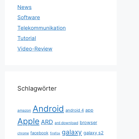
News
Software
Telekommunikation
Tutorial
Video-Review
Schlagwörter
Android
app
android 4
amazon
Apple
ARD
browser
ard download
galaxy
galaxy s2
facebook
chrome
firefox