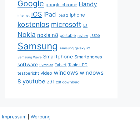
Google
Handy
google chrome
iOS
iPad
Iphone
ipad 2
internet
kostenlos
microsoft
N8
Nokia
nokia n8
portable
review
s8500
Samsung
samsung galaxy s2
Smartphone
Smartphones
Samsung Wave
software
Tablet
Tablet-PC
Symbian
windows
windows
video
testbericht
youtube
8
zdf
zdf download
|
Impressum
|
Werbung