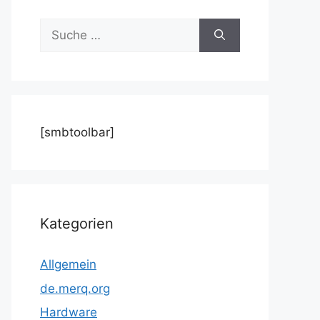
Suche
nach:
[smbtoolbar]
Kategorien
Allgemein
de.merq.org
Hardware