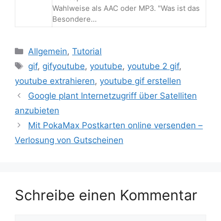
Wahlweise als AAC oder MP3. "Was ist das
Besondere…
Kategorien
Allgemein
,
Tutorial
Schlagwörter
gif
,
gifyoutube
,
youtube
,
youtube 2 gif
,
youtube extrahieren
,
youtube gif erstellen
Beitrags-
Google plant Internetzugriff über Satelliten
Navigation
anzubieten
Mit PokaMax Postkarten online versenden –
Verlosung von Gutscheinen
Schreibe einen Kommentar
Kommentar