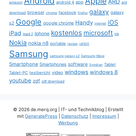
Android
Apple
ARD
app
android 4
amazon
ard
galaxy
browser
galaxy
facebook
download
chrome
firefox
Google
iOS
Handy
s2
google chrome
internet
kostenlos
microsoft
iPad
Iphone
ipad 2
N8
Nokia
nokia n8
portable
review
s8500
Samsung
samsung galaxy s2
Samsung Wave
Smartphone
software
Smartphones
Tablet
Symbian
windows
windows 8
video
Tablet-PC
testbericht
youtube
zdf
zdf download
© 2026 de.merq.org | IT- und Technikblog
| Erstellt
mit
GeneratePress
|
Datenschutz
|
Impressum
|
Werbung