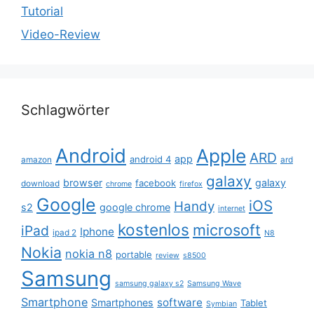
Tutorial
Video-Review
Schlagwörter
Android
Apple
ARD
app
android 4
amazon
ard
galaxy
browser
galaxy
facebook
download
chrome
firefox
Google
iOS
Handy
s2
google chrome
internet
kostenlos
microsoft
iPad
Iphone
ipad 2
N8
Nokia
nokia n8
portable
review
s8500
Samsung
samsung galaxy s2
Samsung Wave
Smartphone
software
Smartphones
Tablet
Symbian