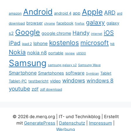
Android
Apple
ARD
app
android 4
amazon
ard
galaxy
browser
galaxy
facebook
download
chrome
firefox
Google
iOS
Handy
s2
google chrome
internet
kostenlos
microsoft
iPad
Iphone
ipad 2
N8
Nokia
nokia n8
portable
review
s8500
Samsung
samsung galaxy s2
Samsung Wave
Smartphone
software
Smartphones
Tablet
Symbian
windows
windows 8
video
Tablet-PC
testbericht
youtube
zdf
zdf download
© 2026 de.merq.org | IT- und Technikblog
| Erstellt
mit
GeneratePress
|
Datenschutz
|
Impressum
|
Werbung