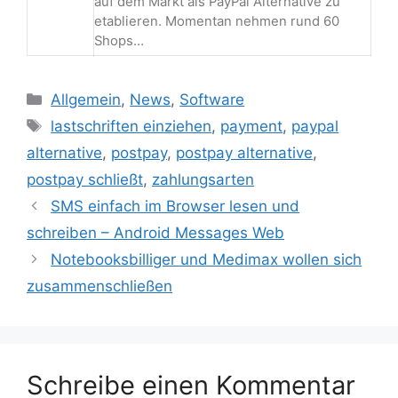
auf dem Markt als PayPal Alternative zu
etablieren. Momentan nehmen rund 60
Shops…
Kategorien
Allgemein
,
News
,
Software
Schlagwörter
lastschriften einziehen
,
payment
,
paypal
alternative
,
postpay
,
postpay alternative
,
postpay schließt
,
zahlungsarten
Beitrags-
SMS einfach im Browser lesen und
Navigation
schreiben – Android Messages Web
Notebooksbilliger und Medimax wollen sich
zusammenschließen
Schreibe einen Kommentar