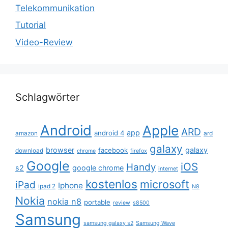
Telekommunikation
Tutorial
Video-Review
Schlagwörter
Android
Apple
ARD
app
android 4
amazon
ard
galaxy
browser
galaxy
facebook
download
chrome
firefox
Google
iOS
Handy
s2
google chrome
internet
kostenlos
microsoft
iPad
Iphone
ipad 2
N8
Nokia
nokia n8
portable
review
s8500
Samsung
samsung galaxy s2
Samsung Wave