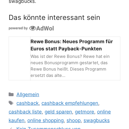
swagbucks.
Das könnte interessant sein
Rewe Bonus: Neues Programm für
Euros statt Payback-Punkten
Was ist der Rewe Bonus? Rewe hat ein
neues Bonusprogramm gestartet, das
Rewe Bonus heißt. Dieses Programm
ersetzt das alte…
Kategorien
Allgemein
Schlagwörter
cashback
,
cashback empfehlungen
,
cashback liste
,
geld sparen
,
getmore
,
online
kaufen
,
online shopping
,
shoop
,
swagbucks
Beitrags-
Kein Zusammenschluss von