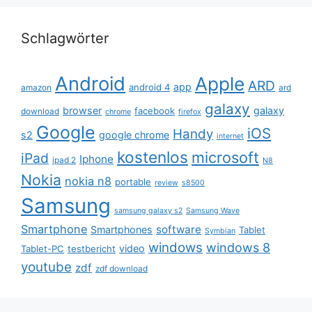
Schlagwörter
Android
Apple
ARD
app
android 4
amazon
ard
galaxy
browser
galaxy
facebook
download
chrome
firefox
Google
iOS
Handy
s2
google chrome
internet
kostenlos
microsoft
iPad
Iphone
ipad 2
N8
Nokia
nokia n8
portable
review
s8500
Samsung
samsung galaxy s2
Samsung Wave
Smartphone
software
Smartphones
Tablet
Symbian
windows
windows 8
video
Tablet-PC
testbericht
youtube
zdf
zdf download