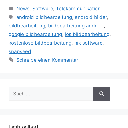
Kategorien
News
,
Software
,
Telekommunikation
Schlagwörter
android bildbearbeitung
,
android bilder
,
bildbearbeitung
,
bildbearbeitung android
,
google bildbearbeitung
,
ios bildbearbeitung
,
kostenlose bildbearbeitung
,
nik software
,
snapseed
Schreibe einen Kommentar
Suche
nach:
[smbtoolbar]