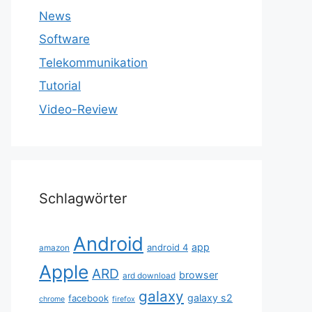
News
Software
Telekommunikation
Tutorial
Video-Review
Schlagwörter
Android
app
android 4
amazon
Apple
ARD
browser
ard download
galaxy
galaxy s2
facebook
chrome
firefox