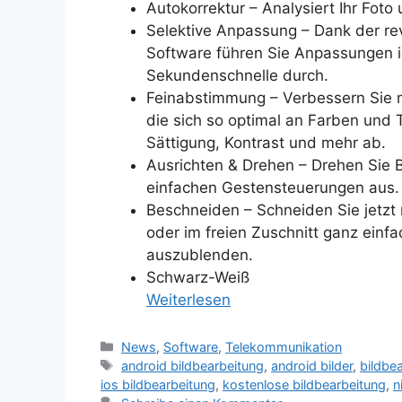
Autokorrektur – Analysiert Ihr Foto
Selektive Anpassung – Dank der re
Software führen Sie Anpassungen i
Sekundenschnelle durch.
Feinabstimmung – Verbessern Sie m
die sich so optimal an Farben und
Sättigung, Kontrast und mehr ab.
Ausrichten & Drehen – Drehen Sie B
einfachen Gestensteuerungen aus.
Beschneiden – Schneiden Sie jetzt 
oder im freien Zuschnitt ganz einfa
auszublenden.
Schwarz-Weiß
Weiterlesen
Kategorien
News
,
Software
,
Telekommunikation
Schlagwörter
android bildbearbeitung
,
android bilder
,
bildbe
ios bildbearbeitung
,
kostenlose bildbearbeitung
,
n