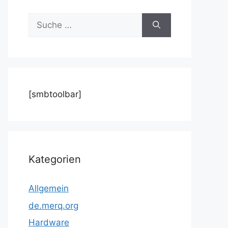
Suche
nach:
[smbtoolbar]
Kategorien
Allgemein
de.merq.org
Hardware