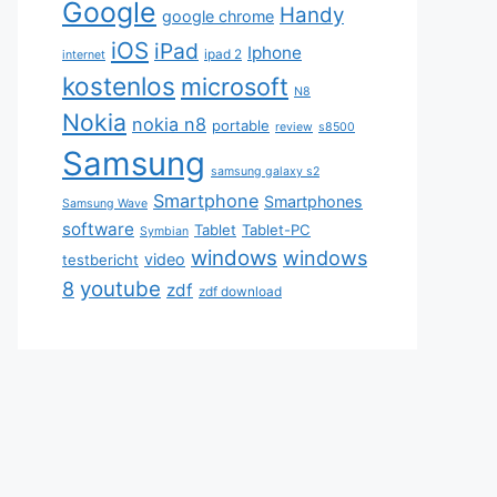
Google
Handy
google chrome
iOS
iPad
Iphone
ipad 2
internet
kostenlos
microsoft
N8
Nokia
nokia n8
portable
review
s8500
Samsung
samsung galaxy s2
Smartphone
Smartphones
Samsung Wave
software
Tablet
Tablet-PC
Symbian
windows
windows
video
testbericht
youtube
8
zdf
zdf download