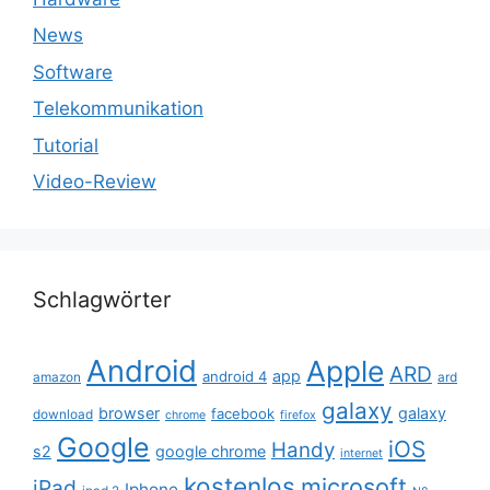
News
Software
Telekommunikation
Tutorial
Video-Review
Schlagwörter
Android
Apple
ARD
app
android 4
amazon
ard
galaxy
browser
galaxy
facebook
download
chrome
firefox
Google
iOS
Handy
s2
google chrome
internet
kostenlos
microsoft
iPad
Iphone