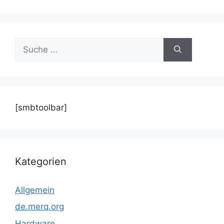
Suche
nach:
[smbtoolbar]
Kategorien
Allgemein
de.merq.org
Hardware