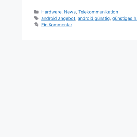
Kategorien
Hardware
,
News
,
Telekommunikation
Schlagwörter
android angebot
,
android günstig
,
günstiges 
Ein Kommentar