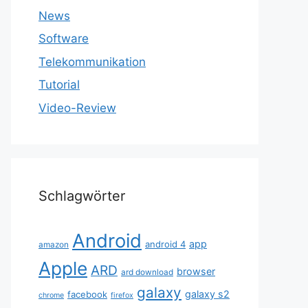
News
Software
Telekommunikation
Tutorial
Video-Review
Schlagwörter
Android
app
android 4
amazon
Apple
ARD
browser
ard download
galaxy
galaxy s2
facebook
chrome
firefox