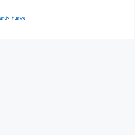
handy
,
huawei