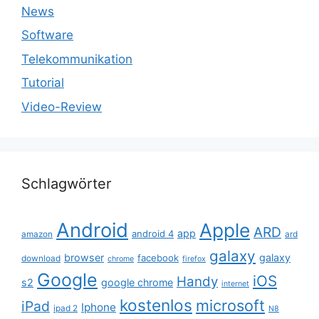
News
Software
Telekommunikation
Tutorial
Video-Review
Schlagwörter
Android
Apple
ARD
app
android 4
amazon
ard
galaxy
browser
galaxy
facebook
download
chrome
firefox
Google
iOS
Handy
s2
google chrome
internet
kostenlos
microsoft
iPad
Iphone
ipad 2
N8