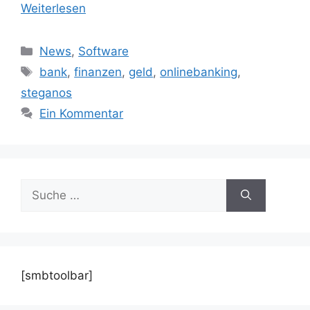
Weiterlesen
Kategorien
News
,
Software
Schlagwörter
bank
,
finanzen
,
geld
,
onlinebanking
,
steganos
Ein Kommentar
Suche
nach:
[smbtoolbar]