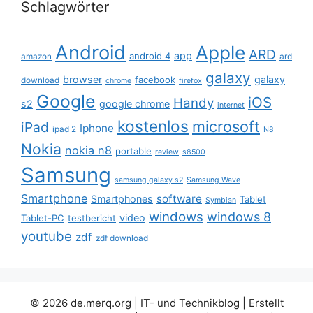
Schlagwörter
Android
Apple
ARD
app
android 4
amazon
ard
galaxy
browser
galaxy
facebook
download
chrome
firefox
Google
iOS
Handy
s2
google chrome
internet
kostenlos
microsoft
iPad
Iphone
ipad 2
N8
Nokia
nokia n8
portable
review
s8500
Samsung
samsung galaxy s2
Samsung Wave
Smartphone
software
Smartphones
Tablet
Symbian
windows
windows 8
video
Tablet-PC
testbericht
youtube
zdf
zdf download
© 2026 de.merq.org | IT- und Technikblog
| Erstellt