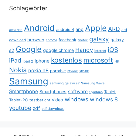
Schlagwörter
Android
Apple
ARD
app
android 4
amazon
ard
galaxy
browser
galaxy
facebook
download
chrome
firefox
Google
iOS
Handy
s2
google chrome
internet
kostenlos
microsoft
iPad
Iphone
ipad 2
N8
Nokia
nokia n8
portable
review
s8500
Samsung
samsung galaxy s2
Samsung Wave
Smartphone
software
Smartphones
Tablet
Symbian
windows
windows 8
video
Tablet-PC
testbericht
youtube
zdf
zdf download