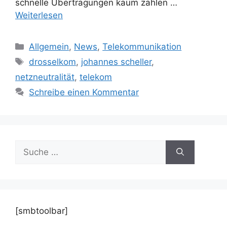
schnelle Übertragungen kaum zahlen …
Weiterlesen
Kategorien
Allgemein
,
News
,
Telekommunikation
Schlagwörter
drosselkom
,
johannes scheller
,
netzneutralität
,
telekom
Schreibe einen Kommentar
Suche
nach:
[smbtoolbar]