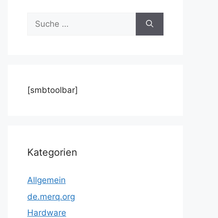
Suche
nach:
[smbtoolbar]
Kategorien
Allgemein
de.merq.org
Hardware