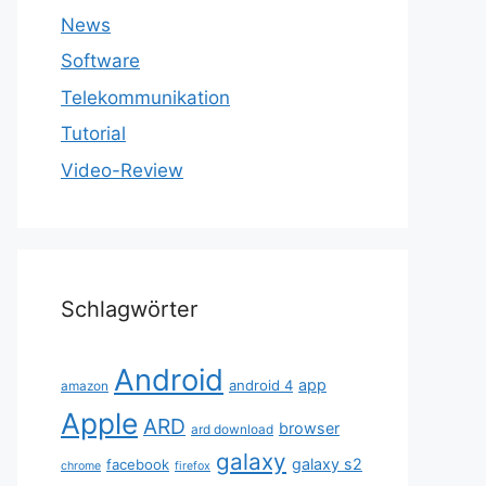
News
Software
Telekommunikation
Tutorial
Video-Review
Schlagwörter
Android
app
android 4
amazon
Apple
ARD
browser
ard download
galaxy
galaxy s2
facebook
chrome
firefox