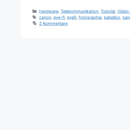
Kategorien
Hardware
,
Telekommunikation
,
Tutorial
,
Video
Schlagwörter
canon
,
eye-fi
,
eyefi
,
fotographie
,
kabellos
,
san
2 Kommentare