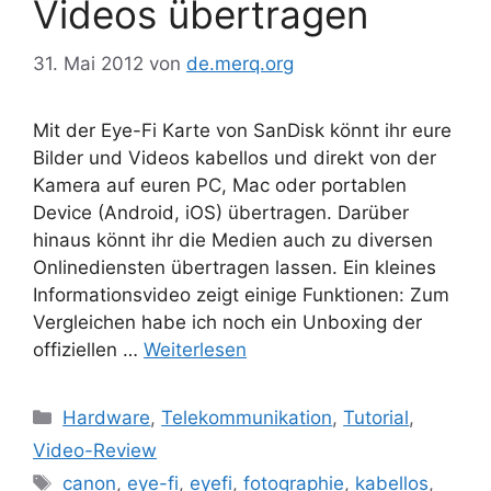
Videos übertragen
31. Mai 2012
von
de.merq.org
Mit der Eye-Fi Karte von SanDisk könnt ihr eure
Bilder und Videos kabellos und direkt von der
Kamera auf euren PC, Mac oder portablen
Device (Android, iOS) übertragen. Darüber
hinaus könnt ihr die Medien auch zu diversen
Onlinediensten übertragen lassen. Ein kleines
Informationsvideo zeigt einige Funktionen: Zum
Vergleichen habe ich noch ein Unboxing der
offiziellen …
Weiterlesen
Kategorien
Hardware
,
Telekommunikation
,
Tutorial
,
Video-Review
Schlagwörter
canon
,
eye-fi
,
eyefi
,
fotographie
,
kabellos
,