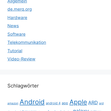
Allgemein
de.merq.org
Hardware
News
Software
Telekommunikation
Tutorial
Video-Review
Schlagwörter
Android
Apple
ARD
app
android 4
amazon
ard
galaxy