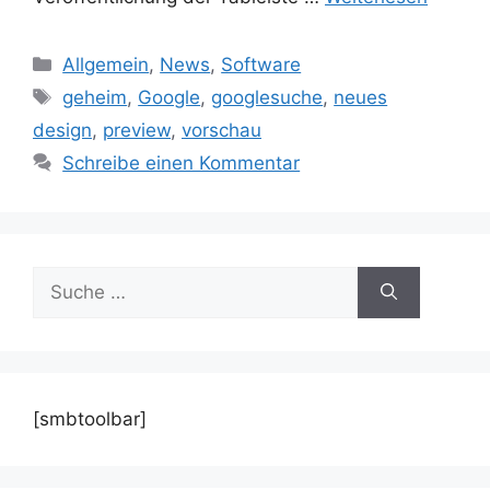
Kategorien
Allgemein
,
News
,
Software
Schlagwörter
geheim
,
Google
,
googlesuche
,
neues
design
,
preview
,
vorschau
Schreibe einen Kommentar
Suche
nach:
[smbtoolbar]