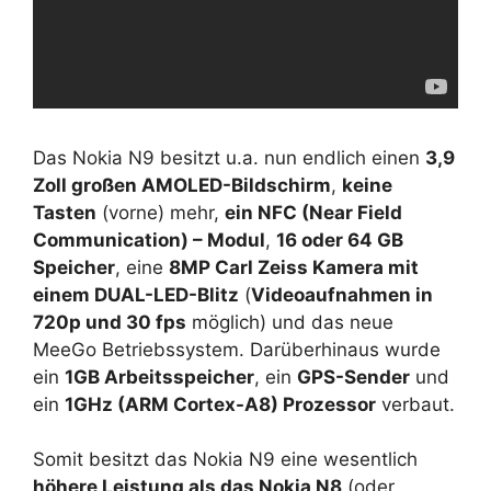
Das Nokia N9 besitzt u.a. nun endlich einen
3,9
Zoll großen AMOLED-Bildschirm
,
keine
Tasten
(vorne) mehr,
ein NFC (Near Field
Communication) – Modul
,
16 oder 64 GB
Speicher
, eine
8MP Carl Zeiss Kamera mit
einem DUAL-LED-Blitz
(
Videoaufnahmen in
720p und 30 fps
möglich) und das neue
MeeGo Betriebssystem. Darüberhinaus wurde
ein
1GB Arbeitsspeicher
, ein
GPS-Sender
und
ein
1GHz (ARM Cortex-A8) Prozessor
verbaut.
Somit besitzt das Nokia N9 eine wesentlich
höhere Leistung als das Nokia N8
(oder