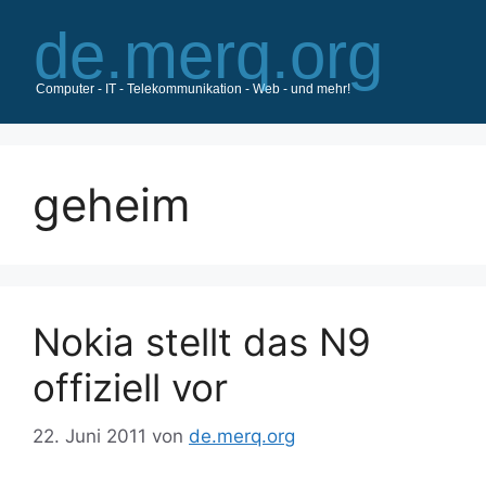
Zum
Inhalt
springen
geheim
Nokia stellt das N9
offiziell vor
22. Juni 2011
von
de.merq.org