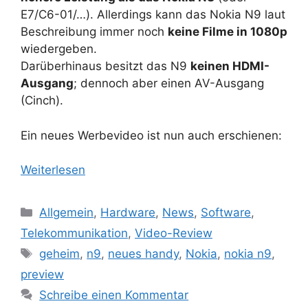
E7/C6-01/…). Allerdings kann das Nokia N9 laut
Beschreibung immer noch
keine Filme in 1080p
wiedergeben.
Darüberhinaus besitzt das N9
keinen HDMI-
Ausgang
; dennoch aber einen AV-Ausgang
(Cinch).
Ein neues Werbevideo ist nun auch erschienen:
Weiterlesen
Kategorien
Allgemein
,
Hardware
,
News
,
Software
,
Telekommunikation
,
Video-Review
Schlagwörter
geheim
,
n9
,
neues handy
,
Nokia
,
nokia n9
,
preview
Schreibe einen Kommentar