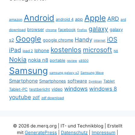
Android
Apple
ARD
app
android 4
amazon
ard
galaxy
browser
galaxy
facebook
download
chrome
firefox
Google
iOS
Handy
s2
google chrome
internet
kostenlos
microsoft
iPad
Iphone
ipad 2
N8
Nokia
nokia n8
portable
review
s8500
Samsung
samsung galaxy s2
Samsung Wave
Smartphone
software
Smartphones
Tablet
Symbian
windows
windows 8
video
Tablet-PC
testbericht
youtube
zdf
zdf download
© 2026 de.merq.org | IT- und Technikblog
| Erstellt
mit
GeneratePress
|
Datenschutz
|
Impressum
|