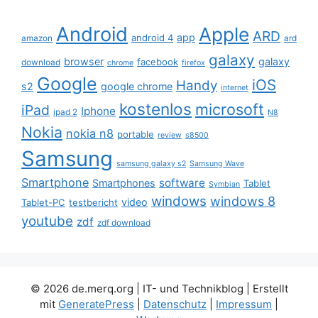
Android
Apple
ARD
app
android 4
amazon
ard
galaxy
browser
galaxy
facebook
download
chrome
firefox
Google
iOS
Handy
s2
google chrome
internet
kostenlos
microsoft
iPad
Iphone
ipad 2
N8
Nokia
nokia n8
portable
review
s8500
Samsung
samsung galaxy s2
Samsung Wave
Smartphone
software
Smartphones
Tablet
Symbian
windows
windows 8
video
Tablet-PC
testbericht
youtube
zdf
zdf download
© 2026 de.merq.org | IT- und Technikblog
| Erstellt
mit
GeneratePress
|
Datenschutz
|
Impressum
|