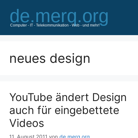
Zum
Inhalt
springen
neues design
YouTube ändert Design
auch für eingebettete
Videos
11. August 2011
von
de.merq.org