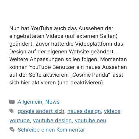
Nun hat YouTube auch das Aussehen der
eingebetteten Videos (auf externen Seiten)
geändert. Zuvor hatte die Videoplattform das
Design auf der eigenen Website geändert.
Weitere Anpassungen sollen folgen. Momentan
können YouTube Benutzer ein neues Aussehen
auf der Seite aktivieren: „Cosmic Panda“ lässt
sich hier aktivieren (und deaktivieren).
Kategorien
Allgemein
,
News
Schlagwörter
google ändert sich
,
neues design
,
videos
,
youtube
,
youtube design
,
youtube neu
Schreibe einen Kommentar