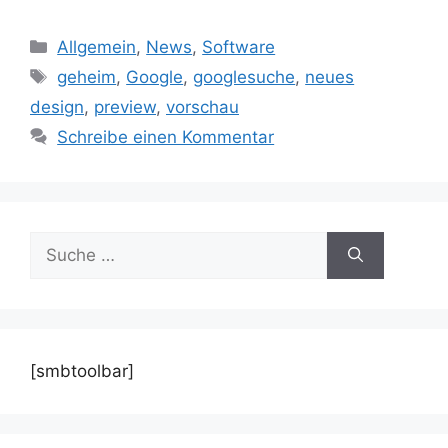
Kategorien
Allgemein
,
News
,
Software
Schlagwörter
geheim
,
Google
,
googlesuche
,
neues
design
,
preview
,
vorschau
Schreibe einen Kommentar
Suche
nach:
[smbtoolbar]