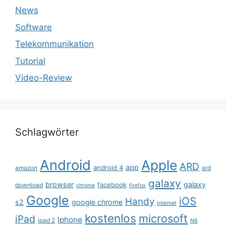
News
Software
Telekommunikation
Tutorial
Video-Review
Schlagwörter
Android
Apple
ARD
app
android 4
amazon
ard
galaxy
browser
galaxy
facebook
download
chrome
firefox
Google
iOS
Handy
s2
google chrome
internet
kostenlos
microsoft
iPad
Iphone
ipad 2
N8