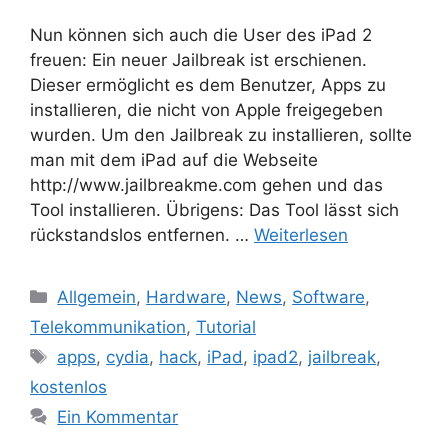
Nun können sich auch die User des iPad 2
freuen: Ein neuer Jailbreak ist erschienen.
Dieser ermöglicht es dem Benutzer, Apps zu
installieren, die nicht von Apple freigegeben
wurden. Um den Jailbreak zu installieren, sollte
man mit dem iPad auf die Webseite
http://www.jailbreakme.com gehen und das
Tool installieren. Übrigens: Das Tool lässt sich
rückstandslos entfernen. …
Weiterlesen
Kategorien
Allgemein
,
Hardware
,
News
,
Software
,
Telekommunikation
,
Tutorial
Schlagwörter
apps
,
cydia
,
hack
,
iPad
,
ipad2
,
jailbreak
,
kostenlos
Ein Kommentar