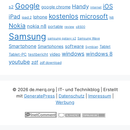
Google
iOS
Handy
s2
google chrome
internet
kostenlos
microsoft
iPad
Iphone
ipad 2
N8
Nokia
nokia n8
portable
review
s8500
Samsung
samsung galaxy s2
Samsung Wave
Smartphone
software
Smartphones
Tablet
Symbian
windows
windows 8
video
Tablet-PC
testbericht
youtube
zdf
zdf download
© 2026 de.merq.org | IT- und Technikblog
| Erstellt
mit
GeneratePress
|
Datenschutz
|
Impressum
|
Werbung