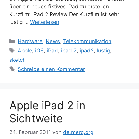
über ein neues fiktives iPad zu erstellen.
Kurzfilm: iPad 2 Review Der Kurzfilm ist sehr
lustig …
Weiterlesen
Kategorien
Hardware
,
News
,
Telekommunikation
Schlagwörter
Apple
,
iOS
,
iPad
,
ipad 2
,
ipad2
,
lustig
,
sketch
Schreibe einen Kommentar
Apple iPad 2 in
Sichtweite
24. Februar 2011
von
de.merq.org