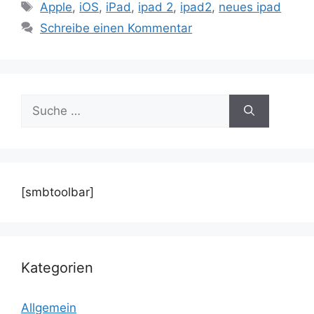
Schlagwörter
Apple
,
iOS
,
iPad
,
ipad 2
,
ipad2
,
neues ipad
Schreibe einen Kommentar
Suche
nach:
[smbtoolbar]
Kategorien
Allgemein