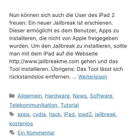
Nun können sich auch die User des iPad 2
freuen: Ein neuer Jailbreak ist erschienen.
Dieser ermöglicht es dem Benutzer, Apps zu
installieren, die nicht von Apple freigegeben
wurden. Um den Jailbreak zu installieren, sollte
man mit dem iPad auf die Webseite
http://www.jailbreakme.com gehen und das
Tool installieren. Übrigens: Das Tool lässt sich
rückstandslos entfernen. …
Weiterlesen
Kategorien
Allgemein
,
Hardware
,
News
,
Software
,
Telekommunikation
,
Tutorial
Schlagwörter
apps
,
cydia
,
hack
,
iPad
,
ipad2
,
jailbreak
,
kostenlos
Ein Kommentar