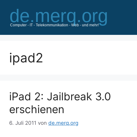
Zum
Inhalt
springen
ipad2
iPad 2: Jailbreak 3.0
erschienen
6. Juli 2011
von
de.merq.org