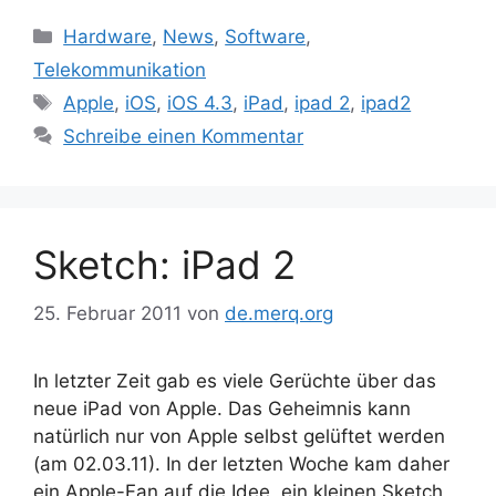
Kategorien
Hardware
,
News
,
Software
,
Telekommunikation
Schlagwörter
Apple
,
iOS
,
iOS 4.3
,
iPad
,
ipad 2
,
ipad2
Schreibe einen Kommentar
Sketch: iPad 2
25. Februar 2011
von
de.merq.org
In letzter Zeit gab es viele Gerüchte über das
neue iPad von Apple. Das Geheimnis kann
natürlich nur von Apple selbst gelüftet werden
(am 02.03.11). In der letzten Woche kam daher
ein Apple-Fan auf die Idee, ein kleinen Sketch