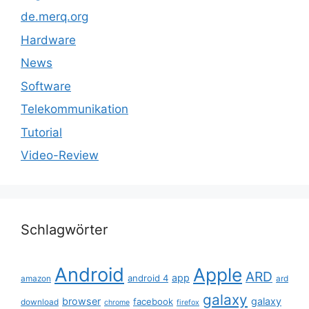
de.merq.org
Hardware
News
Software
Telekommunikation
Tutorial
Video-Review
Schlagwörter
Android
Apple
ARD
app
android 4
amazon
ard
galaxy
browser
galaxy
facebook
download
chrome
firefox