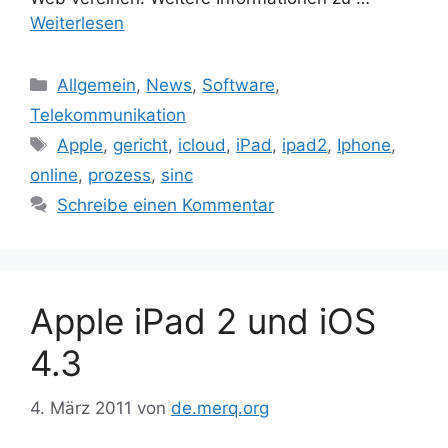
Weiterlesen
Kategorien
Allgemein
,
News
,
Software
,
Telekommunikation
Schlagwörter
Apple
,
gericht
,
icloud
,
iPad
,
ipad2
,
Iphone
,
online
,
prozess
,
sinc
Schreibe einen Kommentar
Apple iPad 2 und iOS
4.3
4. März 2011
von
de.merq.org