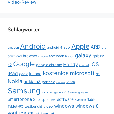
Video-Review
Schlagwörter
Android
Apple
ARD
app
android 4
amazon
ard
galaxy
browser
galaxy
facebook
download
chrome
firefox
Google
iOS
Handy
s2
google chrome
internet
kostenlos
microsoft
iPad
Iphone
ipad 2
N8
Nokia
nokia n8
portable
review
s8500
Samsung
samsung galaxy s2
Samsung Wave
Smartphone
software
Smartphones
Tablet
Symbian
windows
windows 8
video
Tablet-PC
testbericht
youtube
zdf
zdf download