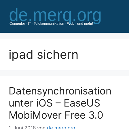
Zum
Inhalt
springen
ipad sichern
Datensynchronisation
unter iOS – EaseUS
MobiMover Free 3.0
1. Juni 2018
von
de.merq.org