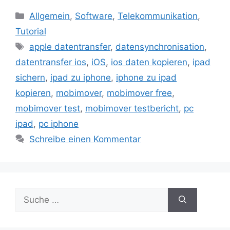
Kategorien
Allgemein
,
Software
,
Telekommunikation
,
Tutorial
Schlagwörter
apple datentransfer
,
datensynchronisation
,
datentransfer ios
,
iOS
,
ios daten kopieren
,
ipad
sichern
,
ipad zu iphone
,
iphone zu ipad
kopieren
,
mobimover
,
mobimover free
,
mobimover test
,
mobimover testbericht
,
pc
ipad
,
pc iphone
Schreibe einen Kommentar
Suche
nach: