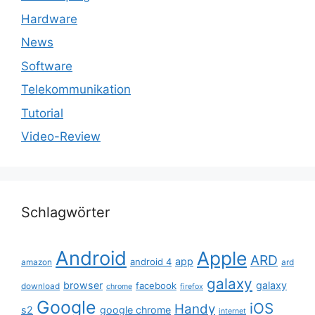
Hardware
News
Software
Telekommunikation
Tutorial
Video-Review
Schlagwörter
Android
Apple
ARD
app
android 4
amazon
ard
galaxy
browser
galaxy
facebook
download
chrome
firefox
Google
iOS
Handy
s2
google chrome
internet