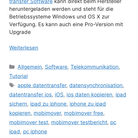
transfer Software
kann direkt beim Hersteller
heruntergeladen werden und steht für die
Betriebssysteme Windows und OS X zur
Verfügung. Es kann auch eine Pro-Version mit
Upgrade
Weiterlesen
Kategorien
Allgemein
,
Software
,
Telekommunikation
,
Tutorial
Schlagwörter
apple datentransfer
,
datensynchronisation
,
datentransfer ios
,
iOS
,
ios daten kopieren
,
ipad
sichern
,
ipad zu iphone
,
iphone zu ipad
kopieren
,
mobimover
,
mobimover free
,
mobimover test
,
mobimover testbericht
,
pc
ipad
,
pc iphone