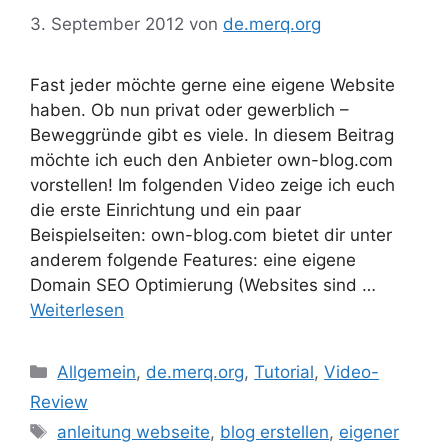
3. September 2012
von
de.merq.org
Fast jeder möchte gerne eine eigene Website
haben. Ob nun privat oder gewerblich –
Beweggründe gibt es viele. In diesem Beitrag
möchte ich euch den Anbieter own-blog.com
vorstellen! Im folgenden Video zeige ich euch
die erste Einrichtung und ein paar
Beispielseiten: own-blog.com bietet dir unter
anderem folgende Features: eine eigene
Domain SEO Optimierung (Websites sind …
Weiterlesen
Kategorien
Allgemein
,
de.merq.org
,
Tutorial
,
Video-
Review
Schlagwörter
anleitung webseite
,
blog erstellen
,
eigener