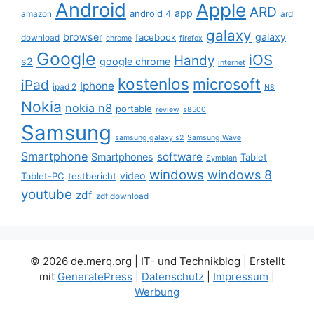
Android
Apple
ARD
app
android 4
amazon
ard
galaxy
browser
galaxy
facebook
download
chrome
firefox
Google
iOS
Handy
s2
google chrome
internet
kostenlos
microsoft
iPad
Iphone
ipad 2
N8
Nokia
nokia n8
portable
review
s8500
Samsung
samsung galaxy s2
Samsung Wave
Smartphone
software
Smartphones
Tablet
Symbian
windows
windows 8
video
Tablet-PC
testbericht
youtube
zdf
zdf download
© 2026 de.merq.org | IT- und Technikblog
| Erstellt
mit
GeneratePress
|
Datenschutz
|
Impressum
|
Werbung