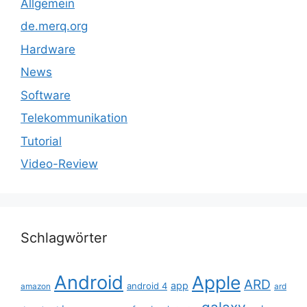
Allgemein
de.merq.org
Hardware
News
Software
Telekommunikation
Tutorial
Video-Review
Schlagwörter
Android
Apple
ARD
app
android 4
amazon
ard