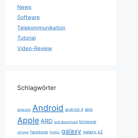
News
Software
Telekommunikation
Tutorial
Video-Review
Schlagwörter
Android
app
android 4
amazon
Apple
ARD
browser
ard download
galaxy
galaxy s2
facebook
chrome
firefox