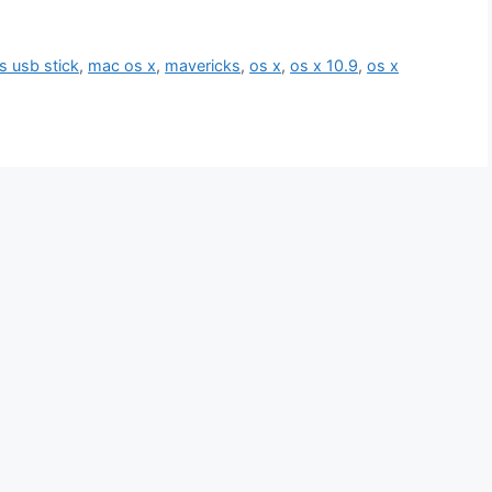
s usb stick
,
mac os x
,
mavericks
,
os x
,
os x 10.9
,
os x