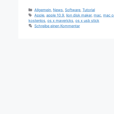
Kategorien
Allgemein
,
News
,
Software
,
Tutorial
Schlagwörter
Apple
,
apple 10.9
,
lion disk maker
,
mac
,
mac o
kostenlos
,
os x mavericks
,
os x usb stick
Schreibe einen Kommentar