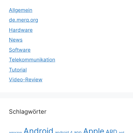
Allgemein
de.merq.org
Hardware
News
Software
Telekommunikation
Tutorial
Video-Review
Schlagwörter
Android
Apple
ARD
app
android 4
amazon
ard