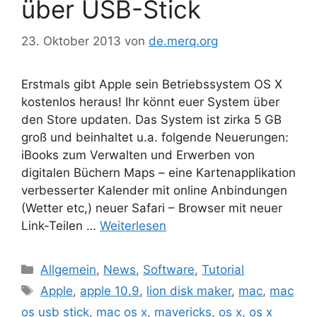
über USB-Stick
23. Oktober 2013
von
de.merq.org
Erstmals gibt Apple sein Betriebssystem OS X
kostenlos heraus! Ihr könnt euer System über
den Store updaten. Das System ist zirka 5 GB
groß und beinhaltet u.a. folgende Neuerungen:
iBooks zum Verwalten und Erwerben von
digitalen Büchern Maps – eine Kartenapplikation
verbesserter Kalender mit online Anbindungen
(Wetter etc,) neuer Safari – Browser mit neuer
Link-Teilen …
Weiterlesen
Kategorien
Allgemein
,
News
,
Software
,
Tutorial
Schlagwörter
Apple
,
apple 10.9
,
lion disk maker
,
mac
,
mac
os usb stick
,
mac os x
,
mavericks
,
os x
,
os x