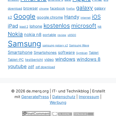
galaxy
browser
galaxy
facebook
download
chrome
firefox
Google
iOS
Handy
s2
google chrome
internet
kostenlos
microsoft
iPad
Iphone
ipad 2
N8
Nokia
nokia n8
portable
review
s8500
Samsung
samsung galaxy s2
Samsung Wave
Smartphone
software
Smartphones
Tablet
Symbian
windows
windows 8
video
Tablet-PC
testbericht
youtube
zdf
zdf download
© 2026 de.merq.org | IT- und Technikblog
| Erstellt
mit
GeneratePress
|
Datenschutz
|
Impressum
|
Werbung