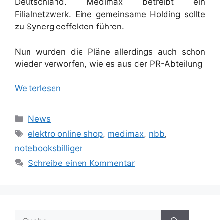
Deutschland. Medimax betreibt ein
Filialnetzwerk. Eine gemeinsame Holding sollte
zu Synergieeffekten führen.
Nun wurden die Pläne allerdings auch schon
wieder verworfen, wie es aus der PR-Abteilung
Weiterlesen
Kategorien
News
Schlagwörter
elektro online shop
,
medimax
,
nbb
,
notebooksbilliger
Schreibe einen Kommentar
Suche