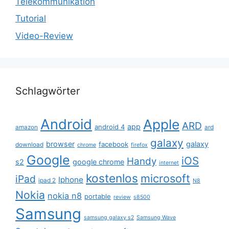
Telekommunikation
Tutorial
Video-Review
Schlagwörter
Android
Apple
ARD
app
android 4
amazon
ard
galaxy
browser
galaxy
facebook
download
chrome
firefox
Google
iOS
Handy
s2
google chrome
internet
kostenlos
microsoft
iPad
Iphone
ipad 2
N8
Nokia
nokia n8
portable
review
s8500
Samsung
samsung galaxy s2
Samsung Wave