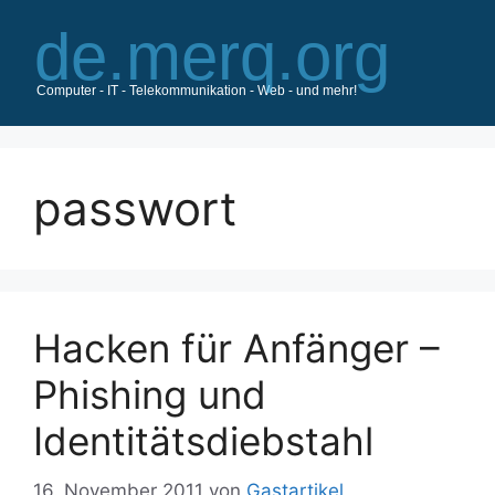
Zum
Inhalt
springen
passwort
Hacken für Anfänger –
Phishing und
Identitätsdiebstahl
16. November 2011
von
Gastartikel