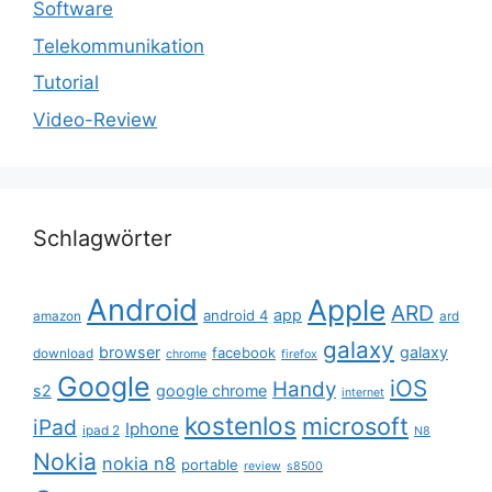
Software
Telekommunikation
Tutorial
Video-Review
Schlagwörter
Android
Apple
ARD
app
android 4
amazon
ard
galaxy
browser
galaxy
facebook
download
chrome
firefox
Google
iOS
Handy
s2
google chrome
internet
kostenlos
microsoft
iPad
Iphone
ipad 2
N8
Nokia
nokia n8
portable
review
s8500