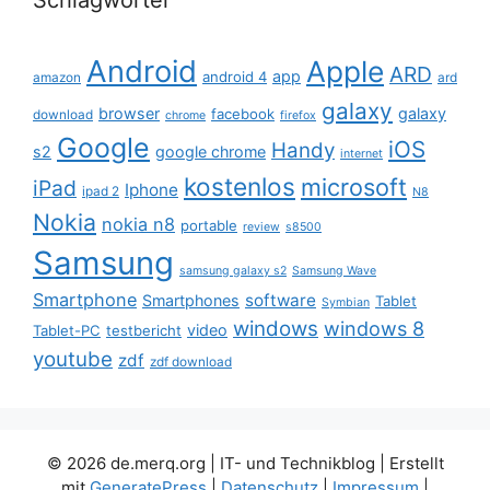
Schlagwörter
Android
Apple
ARD
app
android 4
amazon
ard
galaxy
browser
galaxy
facebook
download
chrome
firefox
Google
iOS
Handy
s2
google chrome
internet
kostenlos
microsoft
iPad
Iphone
ipad 2
N8
Nokia
nokia n8
portable
review
s8500
Samsung
samsung galaxy s2
Samsung Wave
Smartphone
software
Smartphones
Tablet
Symbian
windows
windows 8
video
Tablet-PC
testbericht
youtube
zdf
zdf download
© 2026 de.merq.org | IT- und Technikblog
| Erstellt
mit
GeneratePress
|
Datenschutz
|
Impressum
|