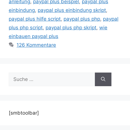
anleitung
,
paypal plus beispiel
,
paypal plus
einbindung
,
paypal plus einbindung skript
,
paypal plus hilfe script
,
paypal plus php
,
paypal
plus php script
,
paypal plus php skript
,
wie
einbauen paypal plus
126 Kommentare
Suche
nach:
[smbtoolbar]