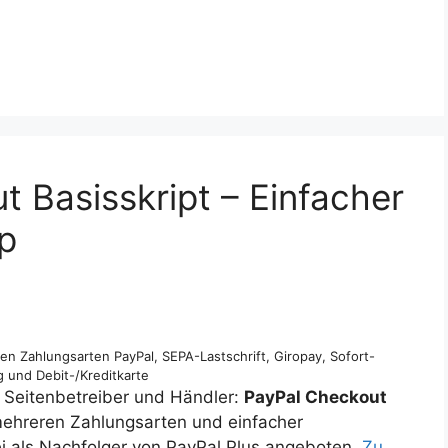
 Basisskript – Einfacher
op
en Zahlungsarten PayPal, SEPA-Lastschrift, Giropay, Sofort-
 und Debit-/Kreditkarte
r Seitenbetreiber und Händler:
PayPal Checkout
mehreren Zahlungsarten und einfacher
 als Nachfolger von PayPal Plus angeboten.
Zu