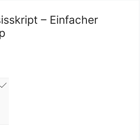
sskript – Einfacher
op