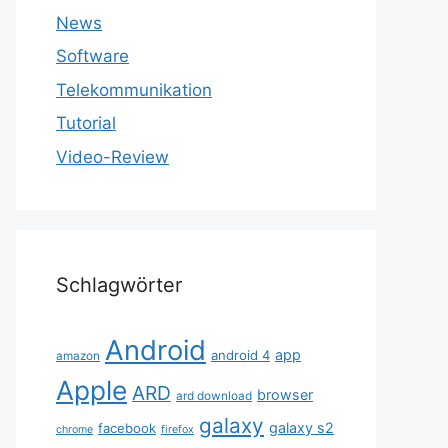
News
Software
Telekommunikation
Tutorial
Video-Review
Schlagwörter
Android
app
android 4
amazon
Apple
ARD
browser
ard download
galaxy
galaxy s2
facebook
chrome
firefox