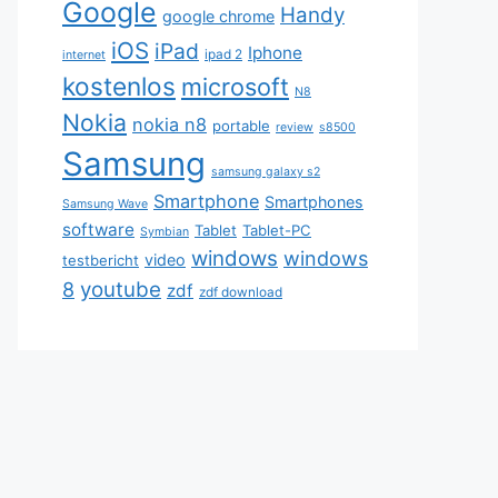
Google
Handy
google chrome
iOS
iPad
Iphone
ipad 2
internet
kostenlos
microsoft
N8
Nokia
nokia n8
portable
review
s8500
Samsung
samsung galaxy s2
Smartphone
Smartphones
Samsung Wave
software
Tablet
Tablet-PC
Symbian
windows
windows
video
testbericht
youtube
8
zdf
zdf download