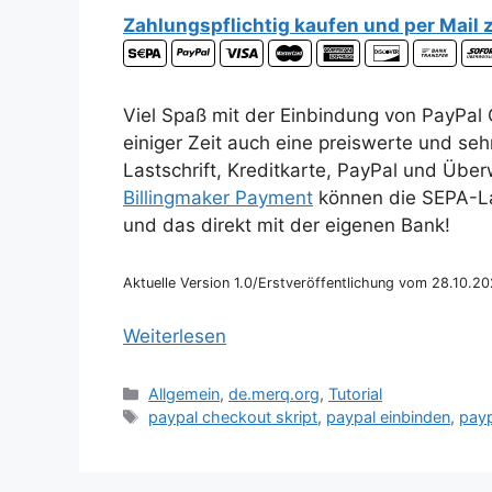
Zahlungspflichtig kaufen und per Mail
Viel Spaß mit der Einbindung von PayPal C
einiger Zeit auch eine preiswerte und seh
Lastschrift, Kreditkarte, PayPal und Üb
Billingmaker Payment
können die SEPA-La
und das direkt mit der eigenen Bank!
Aktuelle Version 1.0/Erstveröffentlichung vom 28.10.20
Weiterlesen
Kategorien
Allgemein
,
de.merq.org
,
Tutorial
Schlagwörter
paypal checkout skript
,
paypal einbinden
,
payp