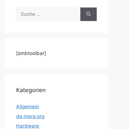
Suche
nach:
[smbtoolbar]
Kategorien
Allgemein
de.merq.org
Hardware