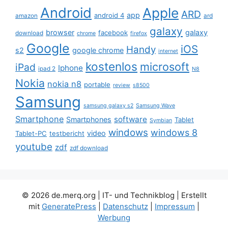
Android
Apple
ARD
app
android 4
amazon
ard
galaxy
browser
galaxy
facebook
download
chrome
firefox
Google
iOS
Handy
s2
google chrome
internet
kostenlos
microsoft
iPad
Iphone
ipad 2
N8
Nokia
nokia n8
portable
review
s8500
Samsung
samsung galaxy s2
Samsung Wave
Smartphone
software
Smartphones
Tablet
Symbian
windows
windows 8
video
Tablet-PC
testbericht
youtube
zdf
zdf download
© 2026 de.merq.org | IT- und Technikblog
| Erstellt
mit
GeneratePress
|
Datenschutz
|
Impressum
|
Werbung