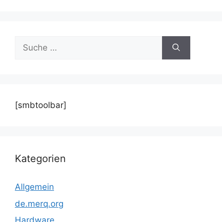
Suche
nach:
[smbtoolbar]
Kategorien
Allgemein
de.merq.org
Hardware