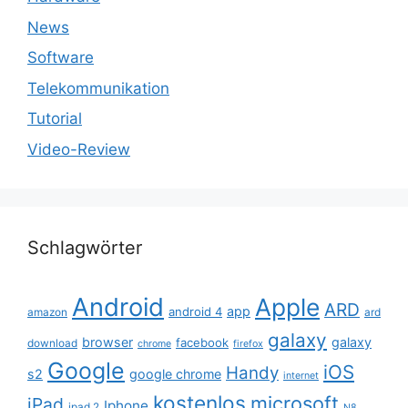
News
Software
Telekommunikation
Tutorial
Video-Review
Schlagwörter
Android
Apple
ARD
app
android 4
amazon
ard
galaxy
browser
galaxy
facebook
download
chrome
firefox
Google
iOS
Handy
s2
google chrome
internet
kostenlos
microsoft
iPad
Iphone
ipad 2
N8