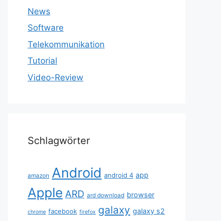
News
Software
Telekommunikation
Tutorial
Video-Review
Schlagwörter
Android
app
android 4
amazon
Apple
ARD
browser
ard download
galaxy
galaxy s2
facebook
chrome
firefox