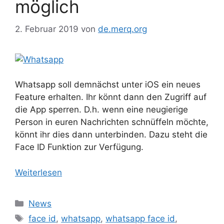
möglich
2. Februar 2019
von
de.merq.org
Whatsapp soll demnächst unter iOS ein neues
Feature erhalten. Ihr könnt dann den Zugriff auf
die App sperren. D.h. wenn eine neugierige
Person in euren Nachrichten schnüffeln möchte,
könnt ihr dies dann unterbinden. Dazu steht die
Face ID Funktion zur Verfügung.
Weiterlesen
Kategorien
News
Schlagwörter
face id
,
whatsapp
,
whatsapp face id
,