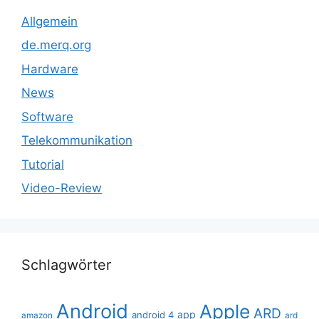
Allgemein
de.merq.org
Hardware
News
Software
Telekommunikation
Tutorial
Video-Review
Schlagwörter
Android
Apple
ARD
app
android 4
amazon
ard