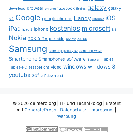
galaxy
browser
galaxy
facebook
download
chrome
firefox
Google
iOS
Handy
s2
google chrome
internet
kostenlos
microsoft
iPad
Iphone
ipad 2
N8
Nokia
nokia n8
portable
review
s8500
Samsung
samsung galaxy s2
Samsung Wave
Smartphone
software
Smartphones
Tablet
Symbian
windows
windows 8
video
Tablet-PC
testbericht
youtube
zdf
zdf download
© 2026 de.merq.org | IT- und Technikblog
| Erstellt
mit
GeneratePress
|
Datenschutz
|
Impressum
|
Werbung